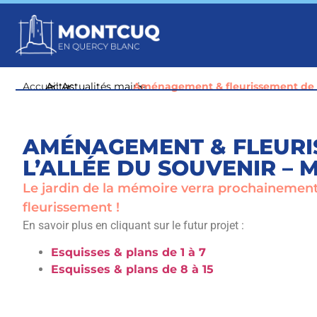
Accueil
Actus
>
Actualités mairie
>
Aménagement & fleurissement de l
>
AMÉNAGEMENT & FLEURI
L’ALLÉE DU SOUVENIR –
Le jardin de la mémoire verra prochainemen
fleurissement !
En savoir plus en cliquant sur le futur projet :
Esquisses & plans de 1 à 7
Esquisses & plans de 8 à 15