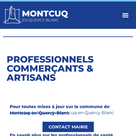
VOTR
VIVRE
NOS 
PROFESSIONNELS
COMMERÇANTS &
ARTISANS
Pour toutes mises à jour sur la commune de
contactez la Mairie de Montcuq-en-Quercy-Blanc
Montcuq-en-Quercy-Blanc
CONTACT MAIRIE
En savoir plus sur les professionnels de santé