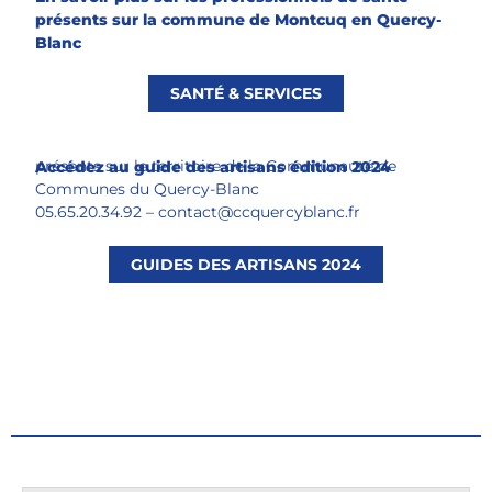
présents sur la commune de Montcuq en Quercy-
Blanc
SANTÉ & SERVICES
présents sur le territoire de la Communauté de
Accédez au guide des artisans édition 2024
Communes du Quercy-Blanc
05.65.20.34.92
–
contact@ccquercyblanc.fr
GUIDES DES ARTISANS 2024