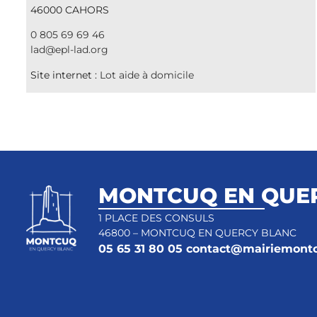
46000 CAHORS
0 805 69 69 46
lad@epl-lad.org
Site internet :
Lot aide à domicile
MONTCUQ EN QUE
1 PLACE DES CONSULS
46800 – MONTCUQ EN QUERCY BLANC
05 65 31 80 05
contact@mairiemontc